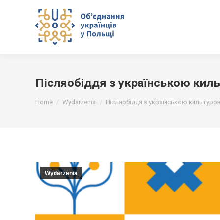
Післяобіддя з українською кил
You are here:
Home
Wydarzenia
Післяобіддя з українською кильтуро
Wydarzenia