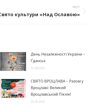
NEXT
Свято культури «Над Ославою»
День Незалежності України –
Ґданськ
22.08.2025
СВЯТО ВРОЦЛАВА – Разом у
Вроцлаві: Великий
Вроцлавський Пікнік!
05.06.2025