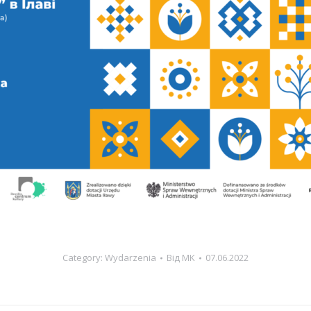
Category:
Wydarzenia
Від
MK
07.06.2022