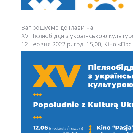
Запрошуємо до Ілави на
ХV Післяобіддя з українською культу
12 червня 2022 р. год. 15,00, Кіно «Пасі