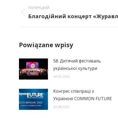
Post
ПОПЕРЕДНІЙ
navigation
Благодійний концерт «Журавл
Попередній
пост:
Powiązane wpisy
58. Дитячий фестиваль
української культури
04.05.2026
Конгрес співпраці з
Україною COMMON FUTURE
22.08.2025