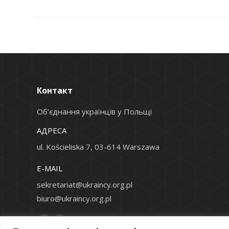
Контакт
Об’єднання українців у Польщі
АДРЕСА
ul. Kościeliska 7, 03-614 Warszawa
Е-MAIL
sekretariat@ukraincy.org.pl
biuro@ukraincy.org.pl
Find us on:
Facebook
YouTube