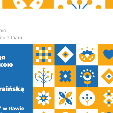
рою
я» в Ілаві