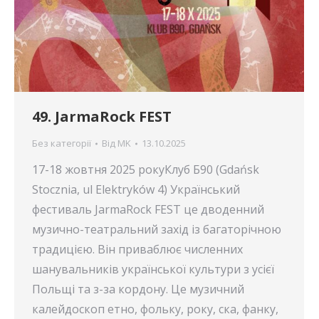
49. JarmaRock FEST
Без категорії
Від
MK
13.10.2025
17-18 жовтня 2025 рокуКлуб Б90 (Gdańsk
Stocznia, ul Elektryków 4) Український
фестиваль JarmaRock FEST це дводенний
музично-театральний захід із багаторічною
традицією. Він приваблює численних
шанувальників української культури з усієї
Польщі та з-за кордону. Це музичний
калейдоскоп етно, фольку, року, ска, фанку,