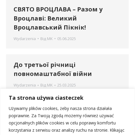
СВЯТО ВРОЦЛАВА – Разом у
Вроцлаві: Великий
Вроцлавський Пікнік!
Wydarzenia
Від
MK
05.06.2025
До третьої річниці
повномаштабної війни
Wydarzenia
Від
MK
25.03.2025
В суботу 22 лютого и Вроцлаві відбулися
Ta strona używa ciasteczek
урочистості До третьої річниці
Używamy plików cookies, żeby nasza strona działała
повномаштабної війни в Україні. З дітьми і
poprawnie. Za Twoją zgodą możemy również używać
батьками в українській суботній школі ми
opcjonalnych plików cookies w celu poprawy komfortu
згадали всіх захисників України
korzystania z serwisu oraz analizy ruchu na stronie. Klikając