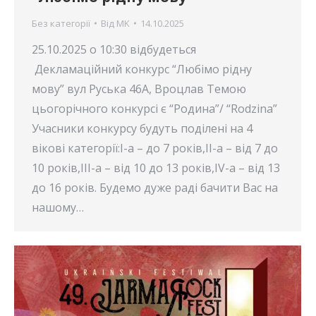
Без категорії
Від
MK
14.10.2025
25.10.2025 о 10:30 відбудеться
Декламаційний конкурс “Любімо рідну
мову” вул Руська 46А, Вроцлав Темою
цьогорічного конкурсі є “Родина”/ “Rodzina”
Учасники конкурсу будуть поділені на 4
вікові категорії:І-а – до 7 років,ІІ-а – від 7 до
10 років,ІІІ-а – від 10 до 13 років,ІV-а – від 13
до 16 років. Будемо дуже раді бачити Вас на
нашому…