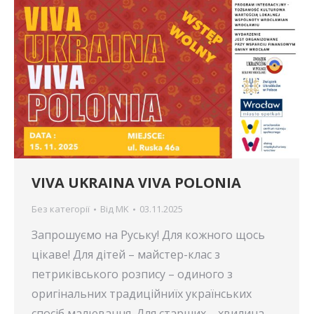
VIVA UKRAINA VIVA POLONIA
Без категорії
Від
MK
03.11.2025
Запрошуємо на Руську! Для кожного щось
цікаве! Для дітей – майстер-клас з
петриківського розпису – одиного з
оригінальних традиційниїх українських
спосіб малювання. Для старших – хвилина