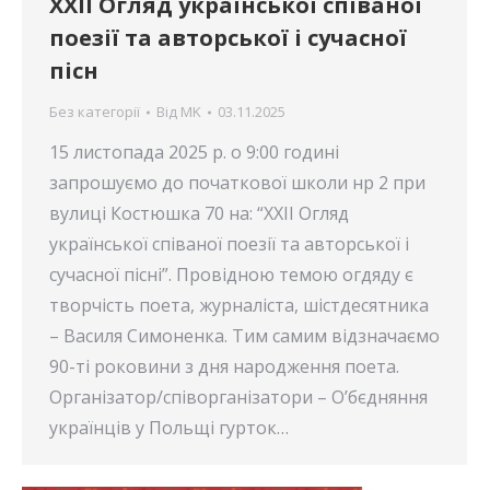
XXІІ Огляд української співаної
поезії та авторської і сучасної
пісн
Без категорії
Від
MK
03.11.2025
15 листопада 2025 р. о 9:00 годині
запрошуємо до початкової школи нр 2 при
вулиці Костюшка 70 на: “XXІІ Огляд
української співаної поезії та авторської і
сучасної пісні”. Провідною темою огдяду є
творчість поета, журналіста, шістдесятника
– Василя Симоненка. Тим самим відзначаємо
90-ті роковини з дня народження поета.
Організатор/співорганізатори – О’бєдняння
українців у Польщі гурток…