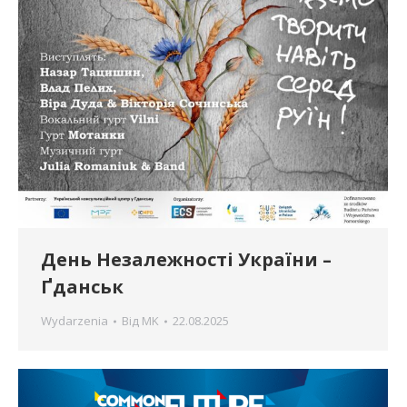
День Незалежності України –
Ґданськ
Wydarzenia
Від
MK
22.08.2025